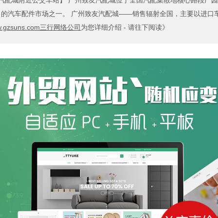
友汽配城附近公交车站】
广州致友汽配城位于全国汽配集散地核心路段广园东
的汽车配件市场之一。 广州致友汽配城——销售辐射全国，主要以进口
.gzsuns.com三行网络公司
为您详细介绍 - 请往下阅读》