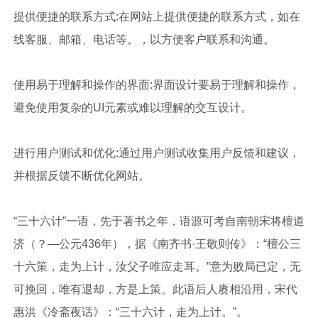
提供便捷的联系方式:在网站上提供便捷的联系方式，如在
线客服、邮箱、电话等。，以方便客户联系和沟通。
使用易于理解和操作的界面:界面设计要易于理解和操作，
避免使用复杂的UI元素或难以理解的交互设计。
进行用户测试和优化:通过用户测试收集用户反馈和建议，
并根据反馈不断优化网站。
“三十六计”一语，先于著书之年，语源可考自南朝宋将檀道
济（？—公元436年），据《南齐书·王敬则传》：“檀公三
十六策，走为上计，汝父子唯应走耳。”意为败局已定，无
可挽回，唯有退却，方是上策。此语后人赓相沿用，宋代
惠洪《冷斋夜话》：“三十六计，走为上计。”。