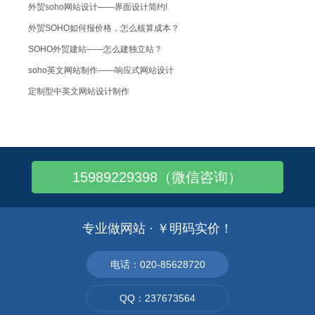
外贸soho网站设计——界面设计简约!
外贸SOHO如何报价格，怎么核算成本？
SOHO外贸建站——怎么建独立站？
soho英文网站制作——响应式网站设计
定制型中英文网站设计制作
外贸soho回复询盘有独门秘招吗？
外贸soho建站——做阿里国际站怎样靠关..
外贸soho建站：网页设计突出的关键词把..
15989229398（微信咨询）
外贸soho建站——如何使用Sitema..
外贸soho网站设计:互联网广告的写作技..
做个模板网站多少钱——企业网站模板
专业做网站 · ￥明码实价！
阿里巴巴国际站产品橱窗关键词优化怎么弄
外贸企业网站如何做引流才会有询盘转化？
电话：020-85628720
外贸soho独立站：如何利用FAQ页面提..
QQ：237673564
外贸soho独立站官网推广——如何优化图..